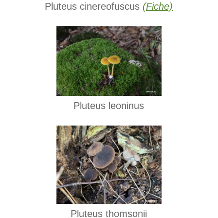
Pluteus cinereofuscus
(Fiche)
Pluteus leoninus
Pluteus thomsonii